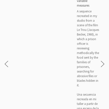
variable
measures
A sequence
recreated in my
studio from a
scene of the film
Le Trou (Jacques
Becker, 1960), in
which a prison
officer is
reviewing
methodically the
food sent by the
families of
prisoners,
searching for
abrasive files or
blades hidden in
it.
Una secuencia
recreada en mi
taller a partir de
una escena de la