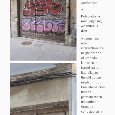
duplicados
2019
Polyurethane
resin, pigment,
Alhambra´s
dust.
A permanent
urban
intervention in a
neighborhood
of Granada
known in the
Nasrid era as
Bab-alfajjarin,
the old potters'
neighborhood.
Una intervención
urbana
permanente en
un barrio de
Granada
conocido en la