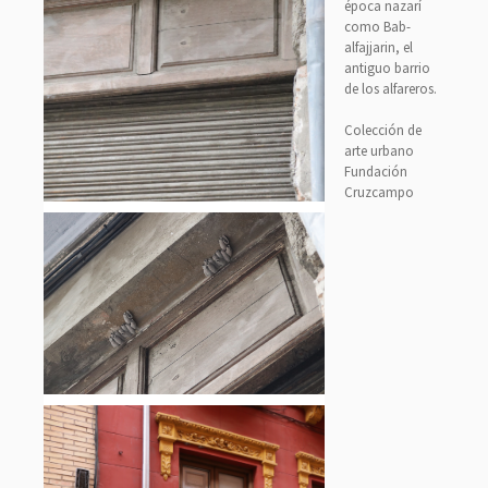
época nazarí
como Bab-
alfajjarin, el
antiguo barrio
de los alfareros.
Colección de
arte urbano
Fundación
Cruzcampo